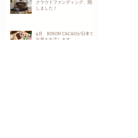
クラウドファンディング、開始
しました！
9月 BINON CACAOが日本で
出展＆出店します。
🌱 BINON CACAOの新たな挑
戦！ゼロから始めるカカオ農園
第2弾！🍫
カカオを探す旅 ビンフオック