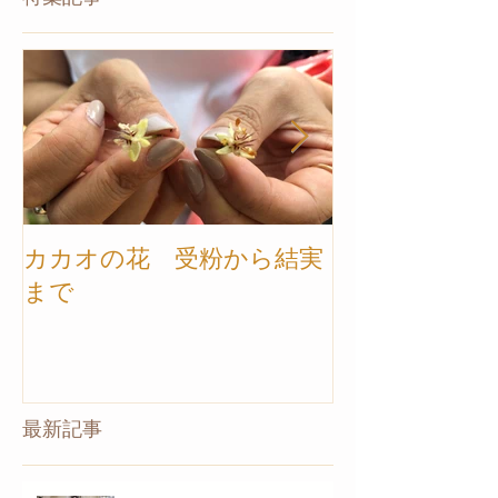
カカオの花 受粉から結実
【カカオ農園ツ
まで
トナム】ご案
最新記事