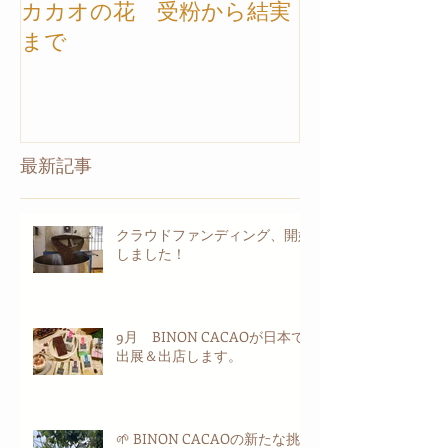
カカオの花 受粉から結実
【カカオ農園ツ
まで
トナム】ご案
最新記事
クラウドファンディング、開始
しました！
9月 BINON CACAOが日本で
出展＆出店します。
🌱 BINON CACAOの新たな挑