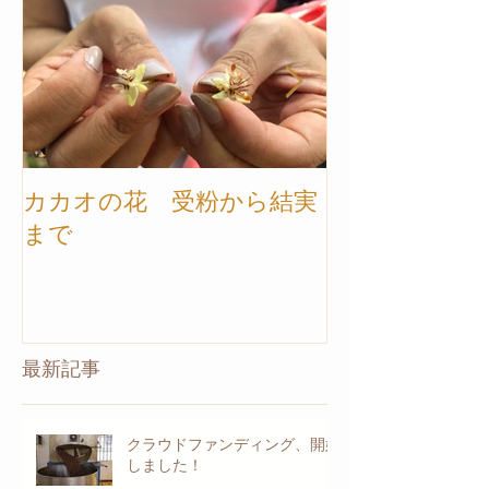
カカオの花 受粉から結実
【カカオ農園ツ
まで
トナム】ご案
最新記事
クラウドファンディング、開始
しました！