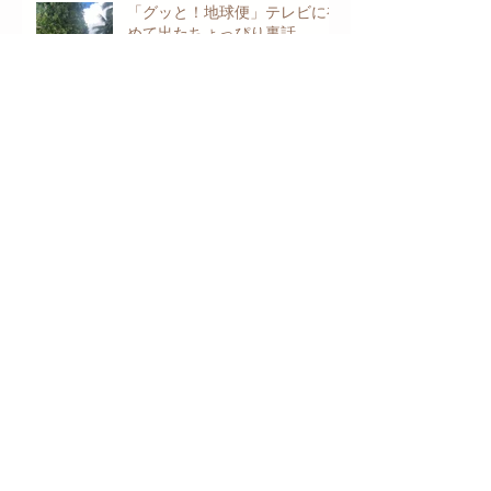
「グッと！地球便」テレビに初
めて出たちょっぴり裏話
ベトナムでのカカオ価格の急騰
のこと
ベトナムのカカオ豆のフレーバ
ー
もうすぐ５周年、立ち上げ時を
振り返ってみた