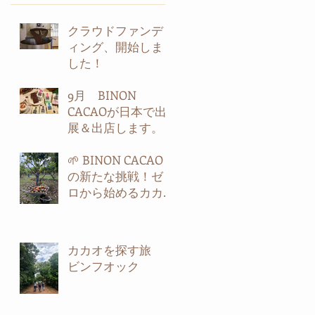
クラウドファンデ
ィング、開始しま
した！
9月 BINON
CACAOが日本で出
展＆出店します。
🌱 BINON CACAO
の新たな挑戦！ゼ
ロから始めるカカ
オ農園 第2弾！🍫
カカオを探す旅
ビンフオック