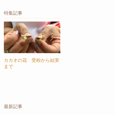
特集記事
カカオの花 受粉から結実
【カカオ農園ツアー in ベ
まで
トナム】ご案内します
最新記事