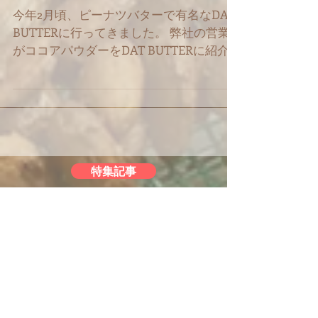
ボ
今年2月頃、ピーナツバターで有名なDAT
BUTTERに行ってきました。 弊社の営業
がココアパウダーをDAT BUTTERに紹介
していたのですが、 もともと日本人の友
人から、DAT BUTTERのことは聞いてい
て、 BINONと同じく、農業から商品を作
っているいわゆるFar...
特集記事