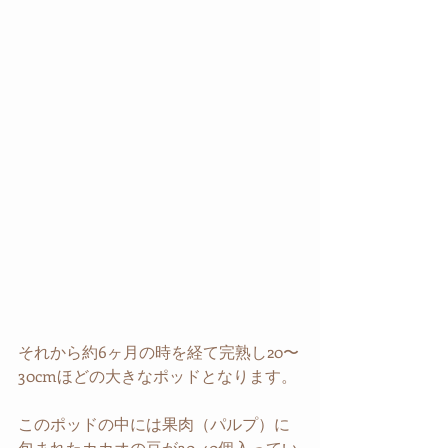
それから約6ヶ月の時を経て完熟し20〜
30cmほどの大きなポッドとなります。
このポッドの中には果肉（パルプ）に
包まれたカカオの豆が30-40個入ってい