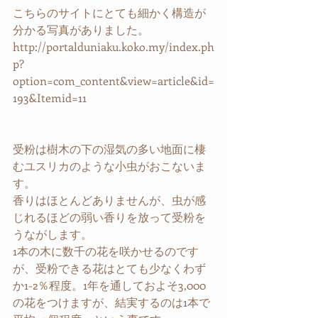
こちらのサイトにとても細かく構造が
分かる写真がありました。
http://portalduniaku.koko.my/index.ph
p?
option=com_content&view=article&id=
193&Itemid=11
受粉は樹木の下の湿気の多い地面に棲
むユスリカのような小虫がおこないま
す。
香りはほとんどありませんが、虫が感
じれるほどの弱い香りを放って受粉を
うながします。
1本の木に数千の花を咲かせるのです
が、受粉できる花はとても少なくわず
か1-2％程度。1年を通しておよそ3,000
の花をつけますが、結実するのは1本で