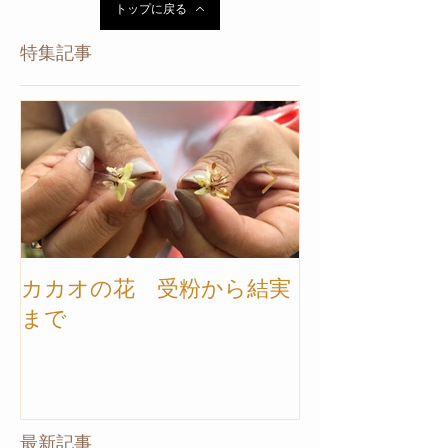
トップに戻る
特集記事
カカオの花 受粉から結実
【カカオ農園ツ
まで
トナム】ご案
最新記事