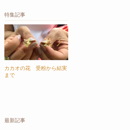
特集記事
カカオの花 受粉から結実
【カカオ農園ツアー in ベ
まで
トナム】ご案内します
最新記事