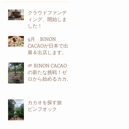
クラウドファンデ
ィング、開始しま
した！
9月 BINON
CACAOが日本で出
展＆出店します。
🌱 BINON CACAO
の新たな挑戦！ゼ
ロから始めるカカ
オ農園 第2弾！🍫
カカオを探す旅
ビンフオック