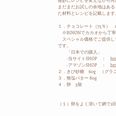
微妙にレシピを変えながら何
まだまだお試しの余地はある
た材料とレシピを記載します
１．チョコレート（75％）　1
　※BINONでカカオから丁
　スペシャル価格でご提供し
です。
　　「日本での購入」
　　-当サイトSHOP　：　
ht
　　-アマゾンSHOP　：　
ht
２．きび砂糖　60g　（グ
３．無塩バター 80g 
４．卵　3個
（１）卵をよく溶いて網で2