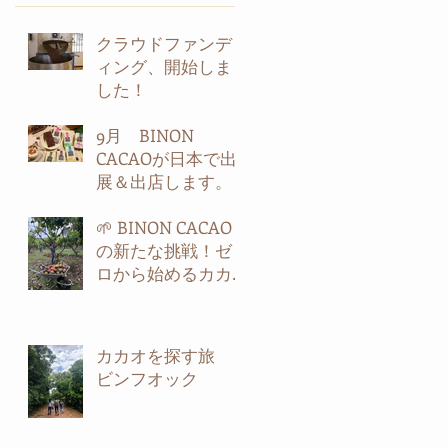
クラウドファンデ
ィング、開始しま
した！
9月 BINON
CACAOが日本で出
展＆出店します。
🌱 BINON CACAO
の新たな挑戦！ゼ
ロから始めるカカ
オ農園 第2弾！🍫
カカオを探す旅
ビンフオック