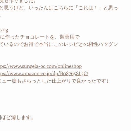
度も作りました。
と思うけど、いったんはこちらに「これは！」と思っ
。
50g　
寧に作ったチョコレートを、製菓用で
ているのでお得で本当にこのレシピとの相性バツグン
tps://www.sungela-oc.com/onlineshop
tps://www.amazon.co.jp/dp/B08765SL5C/
ラニュー糖もさらっとした仕上がりで良かったです）
回ほど濾します。