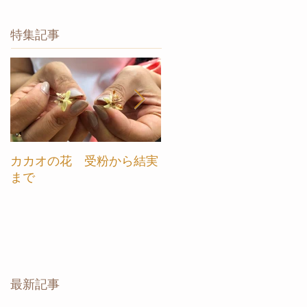
特集記事
カカオの花 受粉から結実
【カカオ農園ツアー in ベ
まで
トナム】ご案内します
最新記事