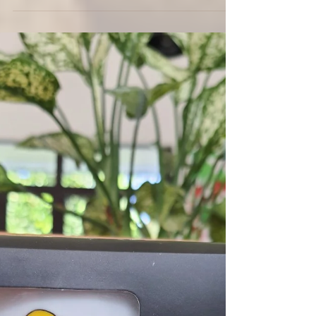
バーを感じるチョコレート、 それがシン
グルオリジン、BEAN TO BAR
CHOCOLATEの醍醐味ですよね。 でも
『産地』や『生産者』が同じでも、カカ
オ豆の味に違いも生まれます。 それはな
ぜでしょうか？...