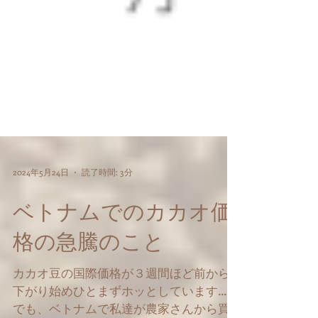
2024年5月24日
読了時間: 3分
ベトナムでのカカオ価
格の急騰のこと
カカオ豆の国際価格が３週間ほど前から
下がり始めひとまずホッとしています…