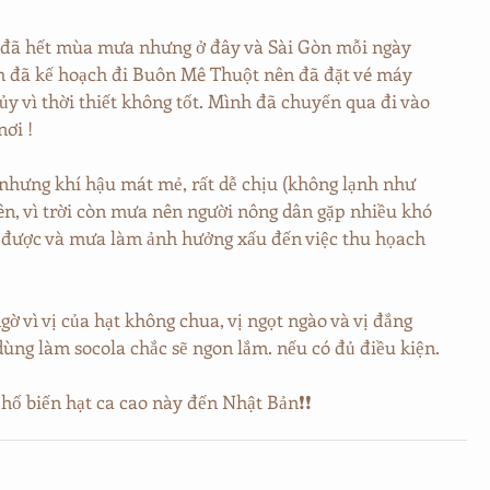
ù đã hết mùa mưa nhưng ở đây và Sài Gòn mỗi ngày 
 đã kế hoạch đi Buôn Mê Thuột nên đã đặt vé máy 
y vì thời thiết không tốt. Mình đã chuyển qua đi vào 
ơi !
hưng khí hậu mát mẻ, rất dễ chịu (không lạnh như 
n, vì trời còn mưa nên người nông dân gặp nhiều khó 
o được và mưa làm ảnh hưởng xấu đến việc thu họach 
gờ vì vị của hạt không chua, vị ngọt ngào và vị đắng 
ùng làm socola chắc sẽ ngon lắm. nếu có đủ điều kiện.
hố biến hạt ca cao này đến Nhật Bản❗❗