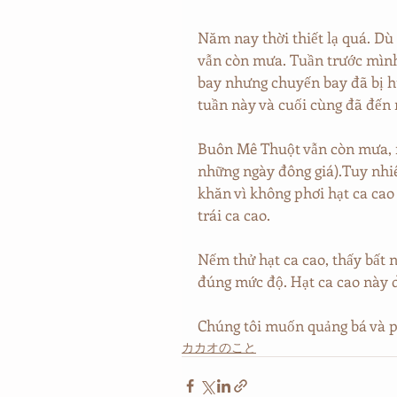
Năm nay thời thiết lạ quá. D
vẫn còn mưa. Tuần trước mình
bay nhưng chuyến bay đã bị hủ
tuần này và cuối cùng đã đến n
Buôn Mê Thuột vẫn còn mưa, n
những ngày đông giá).Tuy nhiê
khăn vì không phơi hạt ca ca
trái ca cao.
Nếm thử hạt ca cao, thấy bất n
đúng mức độ. Hạt ca cao này d
Chúng tôi muốn quảng bá và p
カカオのこと