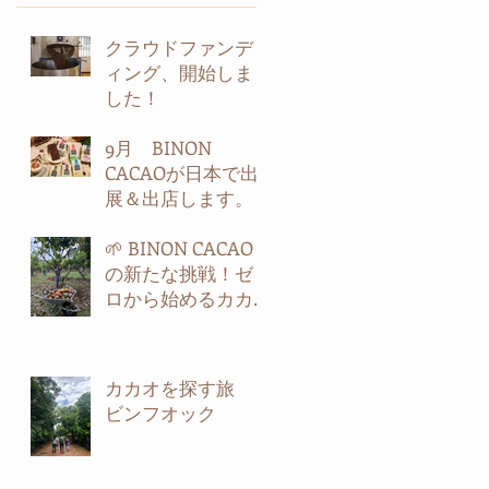
クラウドファンデ
ィング、開始しま
した！
9月 BINON
CACAOが日本で出
展＆出店します。
🌱 BINON CACAO
の新たな挑戦！ゼ
ロから始めるカカ
オ農園 第2弾！🍫
カカオを探す旅
ビンフオック