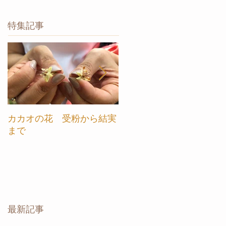
特集記事
カカオの花 受粉から結実
【カカオ農園ツアー in ベ
まで
トナム】ご案内します
最新記事