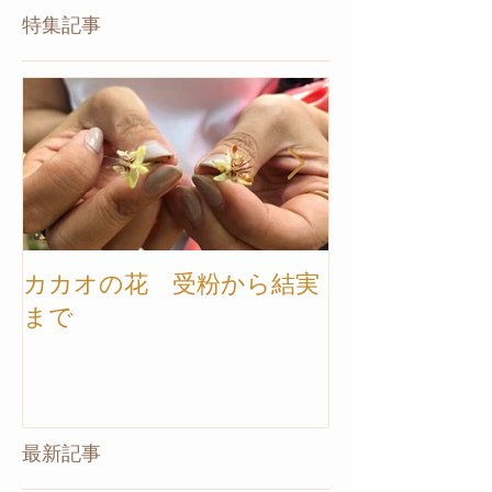
特集記事
カカオの花 受粉から結実
【カカオ農園ツ
まで
トナム】ご案
最新記事