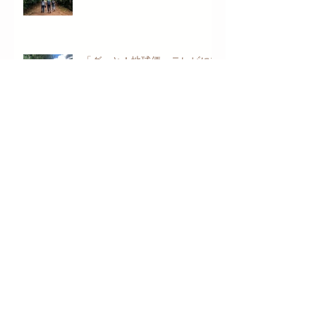
「グッと！地球便」テレビに初
めて出たちょっぴり裏話
ベトナムでのカカオ価格の急騰
のこと
ベトナムのカカオ豆のフレーバ
ー